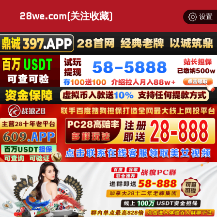
28we.com(关注收藏)
设置